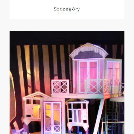
stosunkowo niedawno, bo dopiero w XIX w., a
Szczegóły
nawiązuje do położenia...