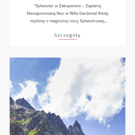
"Sylwester w Zakopanem – Zaplanuj
Niezapomnianą Noc w Willa Gardenia! Kiedy
myślimy o magicznej nocy Sylwestrowej,
Zakopane jest jednym z tych miejsc, które
Szczegóły
przychodzi nam na myśl. To malownicze miasto w
sercu Tatr,...